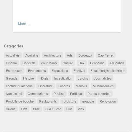
More...
Catégories
Actualités
Aquitaine
Architecture
Arts
Bordeaux
Cap Ferret
Cinéma
Concerts
cour Mably
Culture
Dax
Economie
Education
Entreprises
Evénements
Expositions
Festival
Feux d'origine électrique
Gironde
Histoire
Hôtels
Investigation
Jardins
Journalistes
Lecture numérique
Littérature
Londres
Manoirs
Multinationales
Non classé
Oenotourisme
Pauillac
Politique
Portes ouvertes
Produits de bouche
Restaurants
rp-picture
rp-quote
Rénovation
Salons
Sida
Slide
Sud Ouest
Surf
Vins