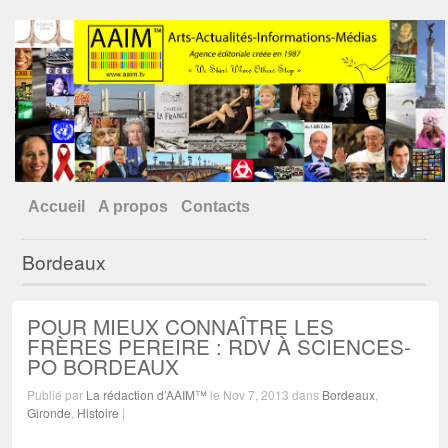
Accueil
A propos
Contacts
Bordeaux
POUR MIEUX CONNAÎTRE LES
FRÈRES PEREIRE : RDV À SCIENCES-
PO BORDEAUX
Publié par
La rédaction d’AAIM™
le Nov 7, 2013 dans
Bordeaux
,
Gironde
,
Histoire
|