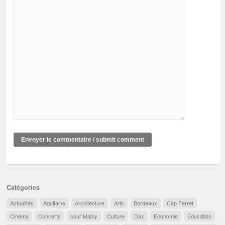
Catégories
Actualités
Aquitaine
Architecture
Arts
Bordeaux
Cap Ferret
Cinéma
Concerts
cour Mably
Culture
Dax
Economie
Education