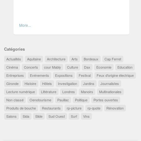
More...
Catégories
Actualités
Aquitaine
Architecture
Arts
Bordeaux
Cap Ferret
Cinéma
Concerts
cour Mably
Culture
Dax
Economie
Education
Entreprises
Evénements
Expositions
Festival
Feux d'origine électrique
Gironde
Histoire
Hôtels
Investigation
Jardins
Journalistes
Lecture numérique
Littérature
Londres
Manoirs
Multinationales
Non classé
Oenotourisme
Pauillac
Politique
Portes ouvertes
Produits de bouche
Restaurants
rp-picture
rp-quote
Rénovation
Salons
Sida
Slide
Sud Ouest
Surf
Vins